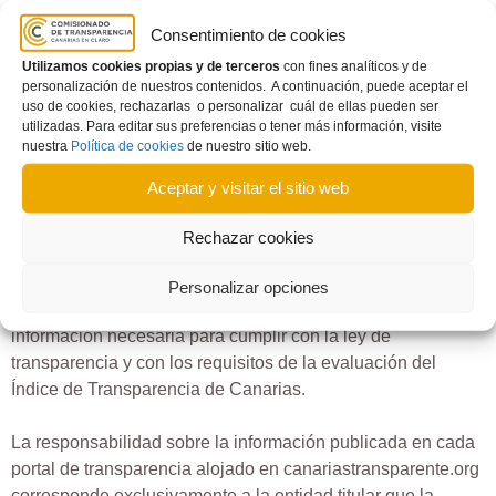
Se ha producido un error al cargar las entidades.
Consentimiento de cookies
Inténtelo de nuevo más tarde.
Utilizamos cookies propias y de terceros
con fines analíticos y de
personalización de nuestros contenidos. A continuación, puede aceptar el
uso de cookies, rechazarlas o personalizar cuál de ellas pueden ser
utilizadas. Para editar sus preferencias o tener más información, visite
nuestra
Política de cookies
de nuestro sitio web.
¿Qué ofrece este portal?
Aceptar y visitar el sitio web
Rechazar cookies
En este portal, las entidades privadas sujetas a la Ley de
Transparencia, pueden crear su portal de transparencia
Personalizar opciones
gratuito y personalizable en el que publicar toda la
información necesaria para cumplir con la ley de
transparencia y con los requisitos de la evaluación del
Índice de Transparencia de Canarias.
La responsabilidad sobre la información publicada en cada
portal de transparencia alojado en canariastransparente.org
corresponde exclusivamente a la entidad titular que la